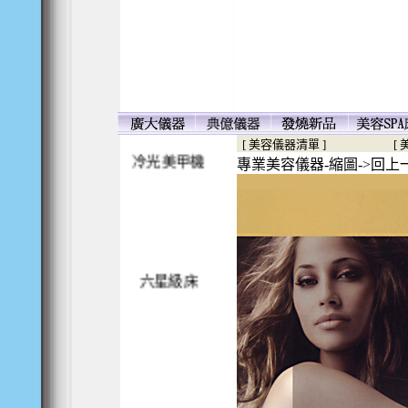
殺菌電熱箱
[ 美容儀器清單 ]
[
專業美容儀器-縮圖->回上
冷光美甲機
六星級床