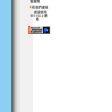
蜜臘機
和我們連絡
建議使用
IE6.0以上觀
看