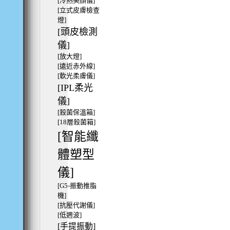
[冷熱美顏儀]
[立式皮膚檢查
燈]
[頭皮檢測
儀]
[放大燈]
[遠近赤外線]
[軟光柔膚儀]
[IPL柔光
儀]
[殺菌保溫箱]
[18層殺菌箱]
[智能纖
體塑型
儀]
[G5-振動推脂
機]
[抗壓代謝儀]
[低週波]
[手提振動]