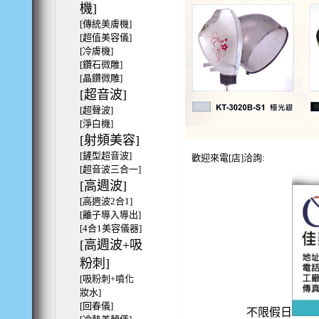
機]
[傳統美膚機]
[超值美容儀]
[冷膚機]
[鑽石微雕]
[晶鑽微雕]
[超音波]
[超聲波]
[淨白機]
[射頻美容]
[鏟型超音波]
歡迎來電[店]洽詢:
[超音波三合一]
[高週波]
[高週波2合1]
[離子導入導出]
[4合1美容儀器]
[高週波+吸
粉刺]
[吸粉刺+噴化
妝水]
[回春儀]
不限假日