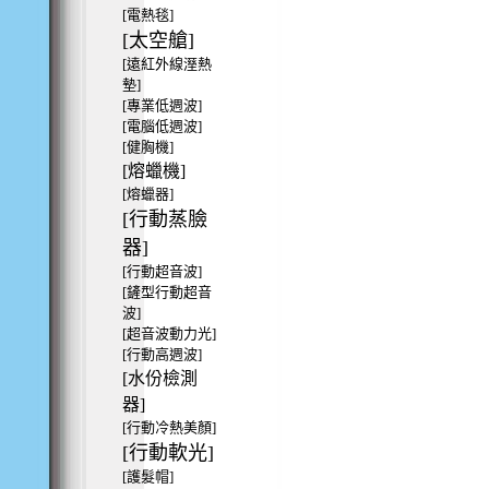
[電熱毯]
[太空艙]
[遠紅外線溼熱
墊]
[專業低週波]
[電腦低週波]
[健胸機]
[熔蠟機]
[熔蠟器]
[行動蒸臉
器]
[行動超音波]
[鏟型行動超音
波]
[超音波動力光]
[行動高週波]
[水份檢測
器]
[行動冷熱美顏]
[行動軟光]
[護髮帽]