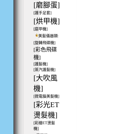
[磨腳蛋]
[護手足套]
[烘甲機]
[磨甲機]
美髮儀器類:
[旋轉飛碟機]
[彩色飛碟
機]
[護髮機]
[蒸汽護髮機]
[大吹風
機]
[微電腦美髮機]
[彩光ET
燙髮機]
[彩繪ET燙髮
機]