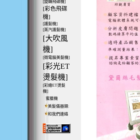
[旋轉飛碟機]
[彩色飛碟
機]
[護髮機]
[蒸汽護髮機]
[大吹風
機]
[微電腦美髮機]
[彩光ET
燙髮機]
[彩繪ET燙髮
機]
蜜臘機
美髮儀器類:
和我們連絡