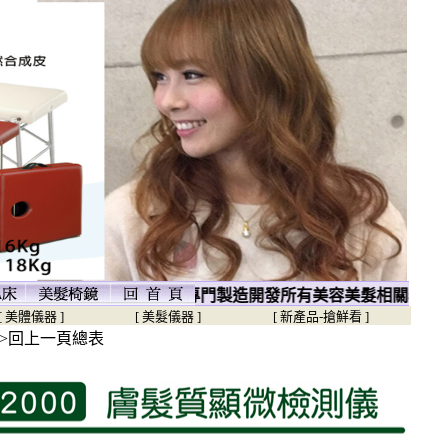
專門製造開發所有美容美髮相關器材設備,佳美
[ 美體儀器 ]
[ 美髮儀器 ]
[ 新產品-搶鮮看 ]
->回上一頁總表