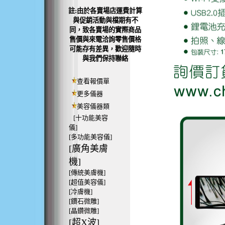
註:由於各賣場店運費計算
與促銷活動與檔期有不
同，致各賣場的實際商品
售價與來電洽詢零售價格
可能存有差異，歡迎隨時
與我們保持聯絡
查看報價單
更多儀器
美容儀器類
[十功能美容
儀]
[多功能美容儀]
[廣角美膚
機]
[傳統美膚機]
[超值美容儀]
[冷膚機]
[鑽石微雕]
[晶鑽微雕]
[超X波]