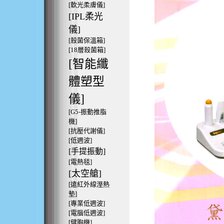
[軟光柔膚儀]
[IPL柔光
儀]
[殺菌保溫箱]
[18層殺菌箱]
[智能纖
體塑型
儀]
[G5-振動推脂
機]
[抗壓代謝儀]
[低週波]
[手提振動]
[電熱毯]
[太空艙]
[遠紅外線溼熱
墊]
[專業低週波]
[電腦低週波]
[健胸機]