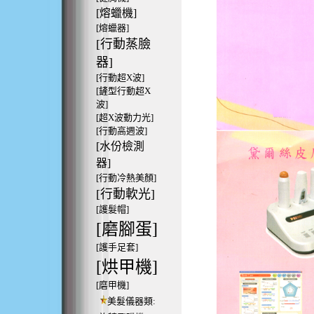
[熔蠟機]
[熔蠟器]
[行動蒸臉
器]
[行動超X波]
[鏟型行動超X
波]
[超X波動力光]
[行動高週波]
[水份檢測
器]
[行動冷熱美顏]
[行動軟光]
[護髮帽]
[磨腳蛋]
[護手足套]
[烘甲機]
[磨甲機]
美髮儀器類: