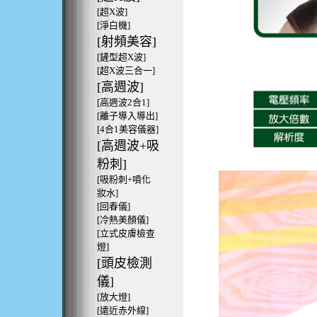
[超X波]
[淨白機]
[射頻美容]
[鏟型超X波]
[超X波三合一]
[高週波]
[高週波2合1]
[離子導入導出]
[4合1美容儀器]
[高週波+吸
粉刺]
[吸粉刺+噴化
妝水]
[回春儀]
[冷熱美顏儀]
[立式皮膚檢查
燈]
[頭皮檢測
儀]
[放大燈]
[遠近赤外線]