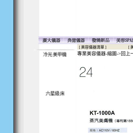
殺菌電熱箱
[ 美容儀器清單 ]
[
專業美容儀器-縮圖->回上
冷光美甲機
六星級床