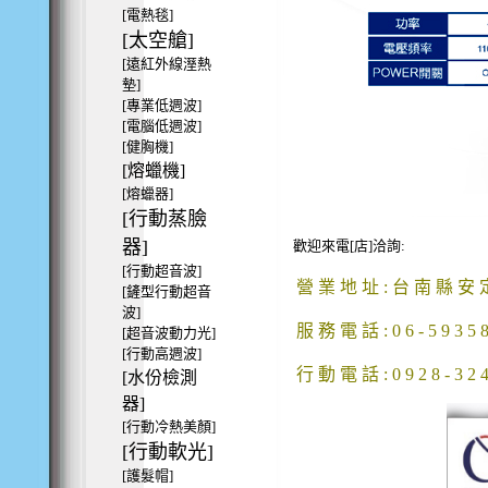
[電熱毯]
[太空艙]
[遠紅外線溼熱
墊]
[專業低週波]
[電腦低週波]
[健胸機]
[熔蠟機]
[熔蠟器]
[行動蒸臉
器]
歡迎來電[店]洽詢:
[行動超音波]
營 業 地 址 : 台 南 縣 安 定
[鏟型行動超音
波]
服 務 電 話 : 0 6 - 5 9 3 5 8 1
[超音波動力光]
[行動高週波]
行 動 電 話 : 0 9 2 8 - 3 2 
[水份檢測
器]
[行動冷熱美顏]
[行動軟光]
[護髮帽]