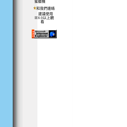
蜜臘機
和我們連絡
建議使用
IE6.0以上觀
看