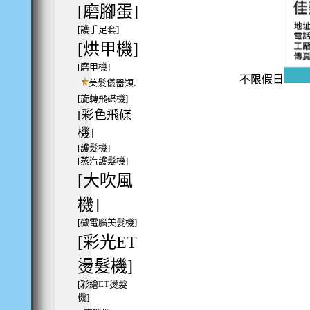
[磨腳蛋]
[護手足套]
[烘甲機]
[磨甲機]
不限假日
美髮儀器類:
[旋轉飛碟機]
[彩色飛碟
機]
[護髮機]
[蒸汽護髮機]
[大吹風
機]
[微電腦美髮機]
[彩光ET
燙髮機]
[彩繪ET燙髮
機]