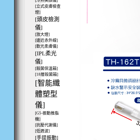
[冷熱美顏儀]
[立式皮膚檢查
燈]
[頭皮檢測
儀]
[放大燈]
[遠近赤外線]
[軟光柔膚儀]
[IPL柔光
儀]
[殺菌保溫箱]
[18層殺菌箱]
[智能纖
體塑型
儀]
[G5-振動推脂
機]
[抗壓代謝儀]
[低週波]
[手提振動]