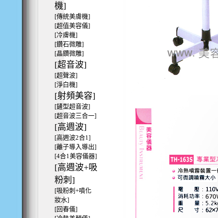
機]
[傳統美膚機]
[超值美容儀]
[冷膚機]
[鑽石微雕]
[晶鑽微雕]
[超音波]
[超聲波]
[淨白機]
[射頻美容]
[鏟型超音波]
[超音波三合一]
[高週波]
[高週波2合1]
[離子導入導出]
[4合1美容儀器]
[高週波+吸
粉刺]
[吸粉刺+噴化
妝水]
[回春儀]