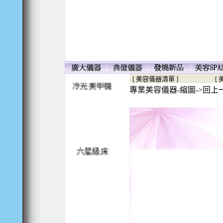
殺菌電熱箱
[ 美容儀器清單 ]
[
專業美容儀器-縮圖->回上
冷光美甲機
六星級床