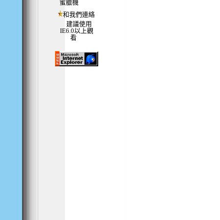
蜜臘機
和我們連絡
建議使用
IE6.0以上觀
看