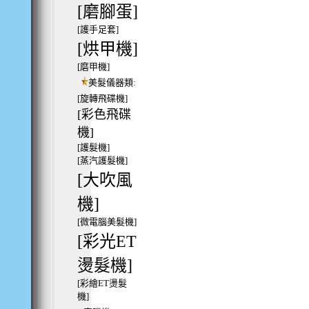
[磨腳蛋]
[護手足套]
[烘甲機]
[磨甲機]
美髮儀器類:
[旋轉飛碟機]
[彩色飛碟
機]
[護髮機]
[蒸汽護髮機]
[大吹風
機]
[微電腦美髮機]
[彩光ET
燙髮機]
[彩繪ET燙髮
機]