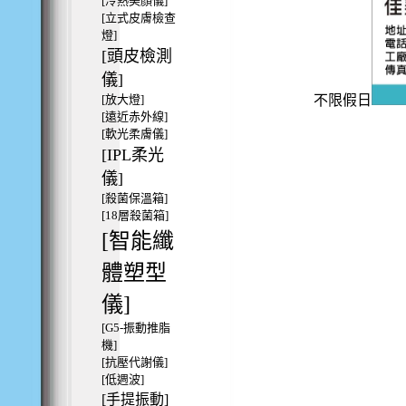
[冷熱美顏儀]
[立式皮膚檢查
燈]
[頭皮檢測
儀]
[放大燈]
不限假日
[遠近赤外線]
[軟光柔膚儀]
[IPL柔光
儀]
[殺菌保溫箱]
[18層殺菌箱]
[智能纖
體塑型
儀]
[G5-振動推脂
機]
[抗壓代謝儀]
[低週波]
[手提振動]