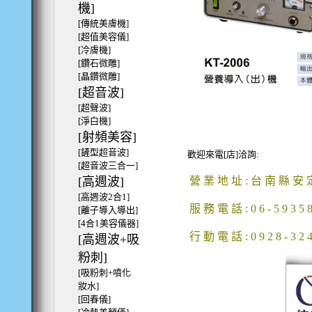
機]
[傳統美膚機]
[超值美容儀]
[冷膚機]
[鑽石微雕]
[晶鑽微雕]
[超音波]
[超聲波]
[淨白機]
[射頻美容]
[鏟型超音波]
歡迎來電[店]洽詢:
[超音波三合一]
[高週波]
營 業 地 址 : 台 南 縣 安 定
[高週波2合1]
服 務 電 話 : 0 6 - 5 9 3 5 8 1
[離子導入導出]
[4合1美容儀器]
行 動 電 話 : 0 9 2 8 - 3 2 
[高週波+吸
粉刺]
[吸粉刺+噴化
妝水]
[回春儀]