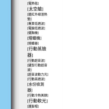
[電熱毯]
[太空艙]
[遠紅外線溼熱
墊]
[專業低週波]
[電腦低週波]
[健胸機]
[熔蠟機]
[熔蠟器]
[行動蒸臉
器]
[行動超音波]
[鏟型行動超音
波]
[超音波動力光]
[行動高週波]
[水份檢測
器]
[行動冷熱美顏]
[行動軟光]
[護髮帽]